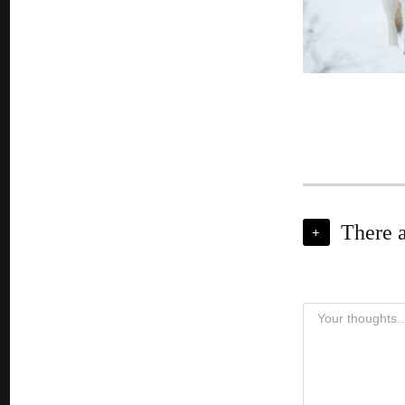
There 
+